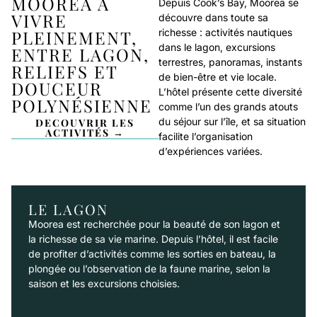
MOOREA À
Depuis Cook’s Bay, Moorea se
VIVRE
découvre dans toute sa
PLEINEMENT,
richesse : activités nautiques
dans le lagon, excursions
ENTRE LAGON,
terrestres, panoramas, instants
RELIEFS ET
de bien-être et vie locale.
DOUCEUR
L’hôtel présente cette diversité
POLYNÉSIENNE
comme l’un des grands atouts
du séjour sur l’île, et sa situation
DECOUVRIR LES
ACTIVITÉS →
facilite l’organisation
d’expériences variées.
LE LAGON
Moorea est recherchée pour la beauté de son lagon et
la richesse de sa vie marine. Depuis l’hôtel, il est facile
de profiter d’activités comme les sorties en bateau, la
plongée ou l’observation de la faune marine, selon la
saison et les excursions choisies.