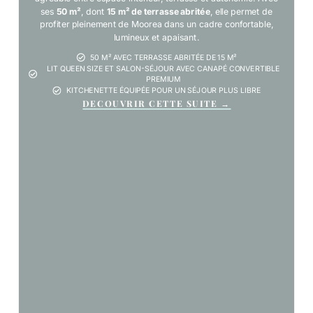
ses
50 m²
, dont
15 m² de terrasse abritée
, elle permet de
profiter pleinement de Moorea dans un cadre confortable,
lumineux et apaisant.
50 M² AVEC TERRASSE ABRITÉE DE 15 M²
LIT QUEEN SIZE ET SALON-SÉJOUR AVEC CANAPÉ CONVERTIBLE
PREMIUM
KITCHENETTE ÉQUIPÉE POUR UN SÉJOUR PLUS LIBRE
DECOUVRIR CETTE SUITE →