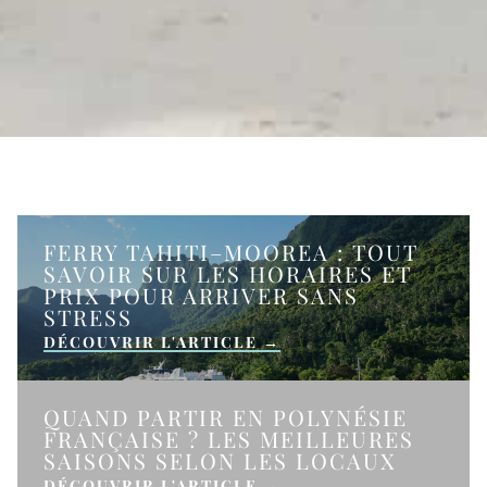
FERRY TAHITI–MOOREA : TOUT
SAVOIR SUR LES HORAIRES ET
PRIX POUR ARRIVER SANS
STRESS
DÉCOUVRIR L'ARTICLE →
QUAND PARTIR EN POLYNÉSIE
FRANÇAISE ? LES MEILLEURES
SAISONS SELON LES LOCAUX
DÉCOUVRIR L'ARTICLE →